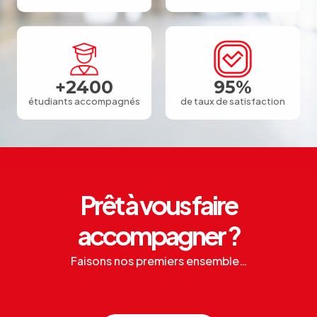
+
2400
95
%
étudiants accompagnés
de taux de satisfaction
Prêt à vous faire
accompagner ?
Faisons nos premiers ensemble…