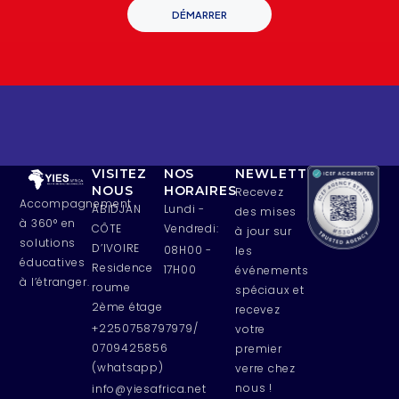
DÉMARRER
VISITEZ
NOS
NEWLETTERS
NOUS
HORAIRES
Recevez
Accompagnement
ABIDJAN
Lundi -
des mises
à 360° en
CÔTE
Vendredi:
à jour sur
solutions
D’IVOIRE
08H00 -
les
éducatives
Residence
17H00
événements
à l’étranger.
roume
spéciaux et
2ème étage
recevez
+2250758797979/
votre
0709425856
premier
(whatsapp)
verre chez
nous !
info@yiesafrica.net