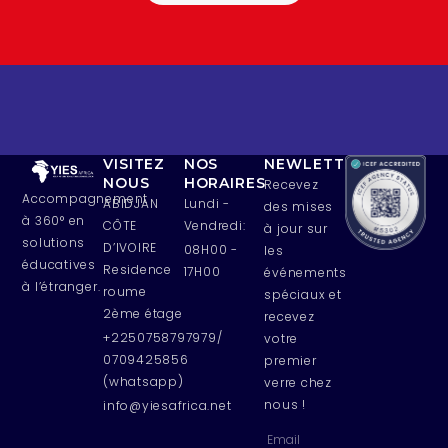
VISITEZ
NOS
NEWLETTERS
NOUS
HORAIRES
Recevez
Accompagnement
ABIDJAN
Lundi -
des mises
à 360° en
CÔTE
Vendredi:
à jour sur
solutions
D’IVOIRE
08H00 -
les
éducatives
Residence
17H00
événements
à l’étranger.
roume
spéciaux et
2ème étage
recevez
+2250758797979/
votre
0709425856
premier
(whatsapp)
verre chez
nous !
info@yiesafrica.net